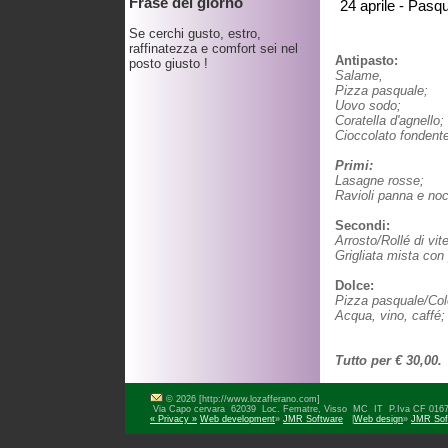
Frase del giorno
24 aprile - Pasq
Se cerchi gusto, estro,
raffinatezza e comfort sei nel
Antipasto:
posto giusto !
Salame,
Pizza pasquale;
Uovo sodo;
Coratella d'agnello;
Cioccolato fondent
Primi:
Lasagne rosse;
Ravioli panna e noc
Secondi:
Arrosto/Rollé di vit
Grigliata mista con 
Dolce:
Pizza pasquale/Col
Acqua, vino, caffé;
Tutto per € 30,00.
© 2026 [http://www.lozafferano.com]
Via Capo cervara 62039 Loc. Fematre, Visso MC IT P.Iva CF 0
« Privacy »
Web development
»
JMR Software
|
Web design
»
JMR Sof