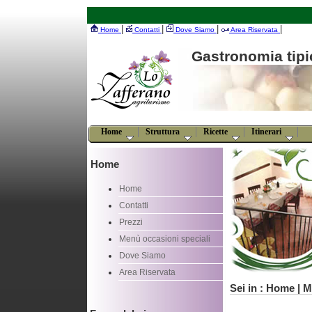
|
|
|
|
Home
Contatti
Dove Siamo
Area Riservata
Gastronomia tipic
Home
Struttura
Ricette
Itinerari
Home
Home
Contatti
Prezzi
Menù occasioni speciali
Dove Siamo
Area Riservata
Sei in : Home | 