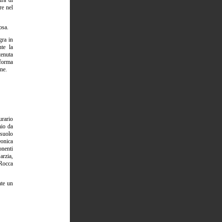
ura di
re nel
osa.
gra in
nte la
tenuta
 forma
one.
urario
nio da
 suolo
eonica
onenti
arzia,
 Rocca
nte un