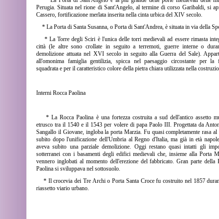
* La Porta di Sant'Angelo è la più grande delle porte medievali delle m
Perugia. Situata nel rione di Sant'Angelo, al termine di corso Garibaldi, si ap
Cassero, fortificazione merlata inserita nella cinta urbica del XIV secolo.
* La Porta di Santa Susanna, o Porta di Sant'Andrea, è situata in via della Sp
* La Torre degli Sciri è l'unica delle torri medievali ad essere rimasta inte
città (le altre sono crollate in seguito a terremoti, guerre interne o dura
demolizione attuata nel XVI secolo in seguito alla Guerra del Sale). Appar
all'omonima famiglia gentilizia, spicca nel paesaggio circostante per la
squadrata e per il caratteristico colore della pietra chiara utilizzata nella costruzi
Interni Rocca Paolina
* La Rocca Paolina è una fortezza costruita a sud dell'antico assetto m
etrusco tra il 1540 e il 1543 per volere di papa Paolo III. Progettata da Anto
Sangallo il Giovane, ingloba la porta Marzia. Fu quasi completamente rasa al
subito dopo l'unificazione dell'Umbria al Regno d'Italia, ma già in età napol
aveva subito una parziale demolizione. Oggi restano quasi intatti gli imp
sotterranei con i basamenti degli edifici medievali che, insieme alla Porta M
vennero inglobati al momento dell'erezione del fabbricato. Gran parte della
Paolina si sviluppava nel sottosuolo.
* Il crocevia dei Tre Archi o Porta Santa Croce fu costruito nel 1857 dura
riassetto viario urbano.