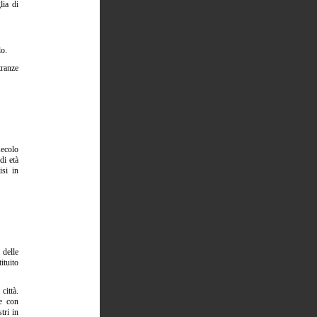
lia di
lo.
tranze
secolo
di età
isi in
 delle
ituito
città.
ne con
tri in