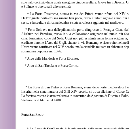
stile italo-corinzio dalla quale sporgono cinque sculture: Giove tra i Dioscuri C
e Polluce, e due cavalli alle estremità.
* La Porta Trasimena, situata in via dei Priori, venne rifatta nel XIV s
Dell'originale porta etrusca rimane ben poco, l'arco è infatti ogivale e non più a
sesto, e la scultura di forma leonina è stata anch'essa aggiunta nel medioevo.
* Porta Sole era una delle più antiche porte d'ingresso di Perugia. Citata da
Alighieri nel Paradiso, aveva la sua collocazione originaria nel punto più alto
città, l'omonimo colle del Sole. Oggi non più esistente nella forma originaria,
ereditato il nome l'Arco dei Gigli, situato in via Bontempi e ricostruito nel med
L'area venne fortificata nel XIV secolo, ma la cittadella militare fu abbattuta do
sommossa popolare nel 1376.
* Arco della Mandorla o Porta Eburnea.
* Arco di Sant'Ercolano o Porta Cornea.
* La Porta di San Pietro o Porta Romana, è una delle porte medievali di Pe
Inserita nella cinta muraria del XIII-XIV secolo, si trova alla fine di Corso C
La facciata esterna è stata realizzata in travertino da Agostino di Duccio e Polid
Stefano tra il 1475 ed il 1480.
Porta San Pietro