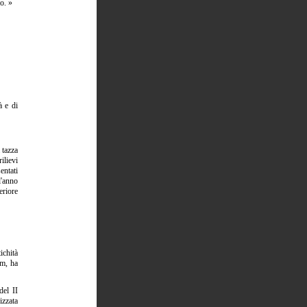
o. »
à e di
 tazza
lievi
entati
l'anno
eriore
ichità
 m, ha
del II
izzata