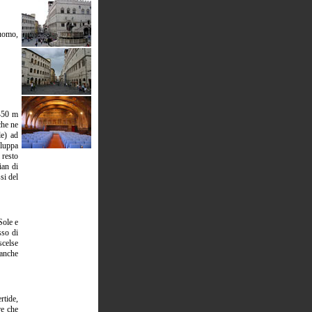
'uomo,
 450 m
che ne
le) ad
iluppa
 resto
ian di
si del
Sole e
sso di
scelse
 anche
rtide,
re che