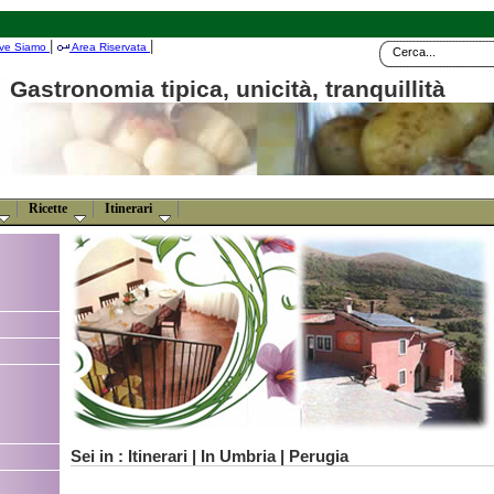
|
|
ve Siamo
Area Riservata
Gastronomia tipica, unicità, tranquillità
Ricette
Itinerari
Sei in : Itinerari | In Umbria | Perugia