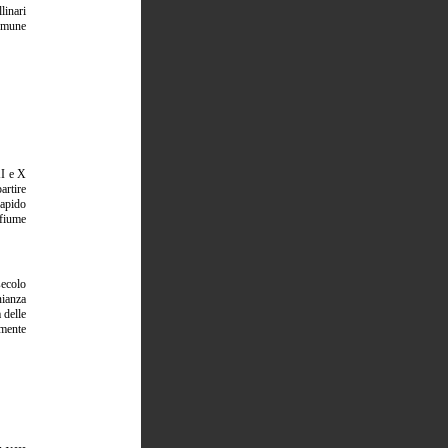
inari
comune
XI e X
artire
rapido
 fiume
secolo
nianza
 delle
amente