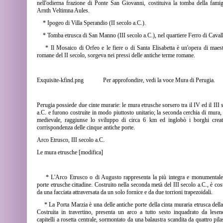
nell'odierna frazione di Ponte San Giovanni, costituiva la tomba della famig
Arnth Veltimna Aules.
* Ipogeo di Villa Sperandio (II secolo a.C.).
* Tomba etrusca di San Manno (III secolo a.C.), nel quartiere Ferro di Caval
* Il Mosaico di Orfeo e le fiere o di Santa Elisabetta è un'opera di maes
romane del II secolo, sorgeva nei pressi delle antiche terme romane.
Exquisite-kfind.png
Per approfondire, vedi la voce Mura di Perugia.
Perugia possiede due cinte murarie: le mura etrusche sorsero tra il IV ed il III 
a.C. e furono costruite in modo piuttosto unitario; la seconda cerchia di mura, 
medievale, raggiunse lo sviluppo di circa 6 km ed inglobò i borghi creat
corrispondenza delle cinque antiche porte.
Arco Etrusco, III secolo a.C.
Le mura etrusche [modifica]
* L'Arco Etrusco o di Augusto rappresenta la più integra e monumentale
porte etrusche cittadine. Costruito nella seconda metà del III secolo a.C., è cost
da una facciata attraversata da un solo fornice e da due torrioni trapezoidali.
* La Porta Marzia è una delle antiche porte della cinta muraria etrusca della 
Costruita in travertino, presenta un arco a tutto sesto inquadrato da lese
capitelli a rosetta centrale, sormontato da una balaustra scandita da quattro pilas