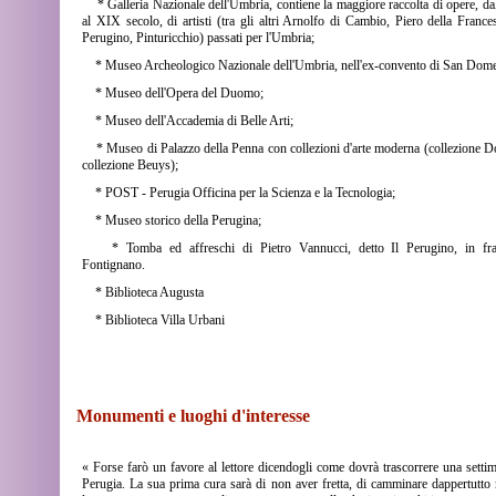
* Galleria Nazionale dell'Umbria, contiene la maggiore raccolta di opere, da
al XIX secolo, di artisti (tra gli altri Arnolfo di Cambio, Piero della Frances
Perugino, Pinturicchio) passati per l'Umbria;
* Museo Archeologico Nazionale dell'Umbria, nell'ex-convento di San Dome
* Museo dell'Opera del Duomo;
* Museo dell'Accademia di Belle Arti;
* Museo di Palazzo della Penna con collezioni d'arte moderna (collezione Do
collezione Beuys);
* POST - Perugia Officina per la Scienza e la Tecnologia;
* Museo storico della Perugina;
* Tomba ed affreschi di Pietro Vannucci, detto Il Perugino, in fra
Fontignano.
* Biblioteca Augusta
* Biblioteca Villa Urbani
Monumenti e luoghi d'interesse
« Forse farò un favore al lettore dicendogli come dovrà trascorrere una setti
Perugia. La sua prima cura sarà di non aver fretta, di camminare dappertutto