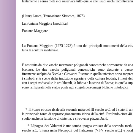
lentamente e senza meta e di osservare tutto quello che i suoi occhi incontrerann
(Henry James, Transatlantic Sketches, 1875)
La Fontana Maggiore [modifica]
Fontana Maggiore
La Fontana Maggiore (1275-1278) è uno dei principali monumenti della citt
tutta la scultura medievale.
È costituita da due vasche marmoree poligonali concentriche sormontate da una
bronzea. Le due vasche poligonali concentriche sono decorate a bassori
finemente scolpiti da Nicola e Giovanni Pisano: in quella inferiore sono rappres
i simboli e le scene della tradizione agraria e della cultura feudale, i mesi del
con i segni zodiacali e le arti liberali, la bibbia e la storia di Roma; in quella sup
sono raffigurati nelle statue poste agli spigoli personaggi biblici e mitologici.
* Il Pozzo etrusco risale alla seconda metà del III secolo a.C. ed è stato in ant
la principale fonte di approvvigionamento idrico della città. Profondo circa 40
svolto anche la funzione di cisterna, e si trova in piazza Danti.
* L'Ipogeo dei Volumni è una tomba ipogea etrusca della seconda metà 
secolo a.C. Situata nella Necropoli del Palazzone (VI-V secolo a.C.) e local