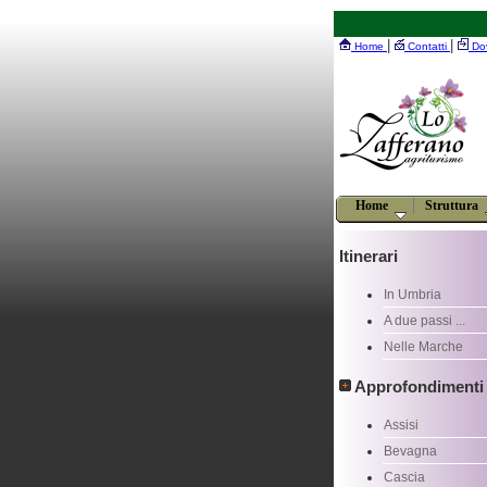
|
|
Home
Contatti
Do
Home
Struttura
Itinerari
In Umbria
A due passi ...
Nelle Marche
Approfondimenti
Assisi
Bevagna
Cascia