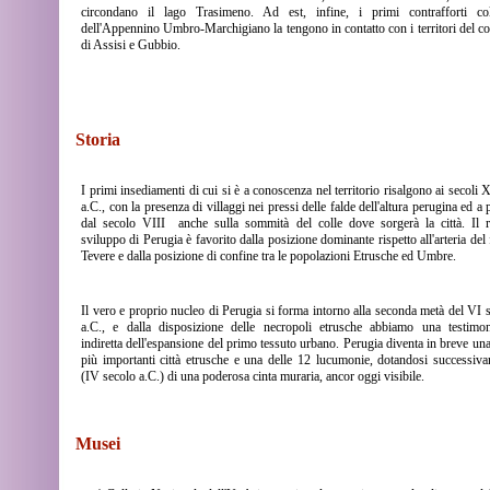
circondano il lago Trasimeno. Ad est, infine, i primi contrafforti coll
dell'Appennino Umbro-Marchigiano la tengono in contatto con i territori del 
di Assisi e Gubbio.
Storia
I primi insediamenti di cui si è a conoscenza nel territorio risalgono ai secoli 
a.C., con la presenza di villaggi nei pressi delle falde dell'altura perugina ed a p
dal secolo VIII
anche sulla sommità del colle dove sorgerà la città. Il 
sviluppo di Perugia è favorito dalla posizione dominante rispetto all'arteria del
Tevere e dalla posizione di confine tra le popolazioni Etrusche ed Umbre.
Il vero e proprio nucleo di Perugia si forma intorno alla seconda metà del VI 
a.C., e dalla disposizione delle necropoli etrusche abbiamo una testimo
indiretta dell'espansione del primo tessuto urbano. Perugia diventa in breve una
più importanti città etrusche e una delle 12 lucumonie, dotandosi successiv
(IV secolo a.C.) di una poderosa cinta muraria, ancor oggi visibile.
Musei