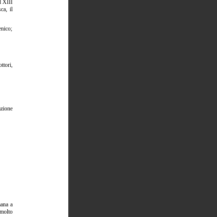
l XIII
ca, il
nico;
ttori,
zione
mana a
 molto