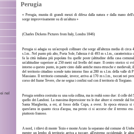
Perugia
« Perugia, munita di grandi mezzi di difesa dalla natura e dalla mano dell
sorge improvvisamente su di un'altura »
(Charles Dickens Pictures from Italy, Londra 1846)
Perugia si adagia su un'acropoli collinare che sorge all'altezza media di circa
s.l.m.. Nel punto più alto, Porta Sole, l'altezza è di 493 m s.l.m., caratteristica 
fa la città italiana più popolata fra quelle poste (altitudine della casa comuna
un'altitudine superiore ai 250 metri sul livello del mare. Il centro storico si sv
intorno a questo punto, in parte cinto dalle antiche mura etrusche e medievali; il
del territorio cittadino scende tutto intorno fino ai 280 m s.l.m. della valle di P
Massiano. Il territorio comunale, invece, arriva ai 170 m s.l.m., toccati nei pres
corso del fiume Tevere, che ne segna i confini sud con il territorio di Torgiano.
ei nel
Perugia sembra costruita su una sola collina, ma in realtà sono due: il colle del 
quello dei Landoni. La massima depressione tra le due alture si estende dal fo
Santa Margherita, a est, al fosso della Cupa, a ovest. In epoca etrusca si 
quest'area in quanto ricca d'acqua, ma presto ci si accorse che il terreno era
piuttosto franoso.
A nord, i rilievi di monte Tezio e monte Acuto la separano dal comune di Umbe
mentre un lembo di territorio arriva a toccare, all'estremo occidentale, le altu