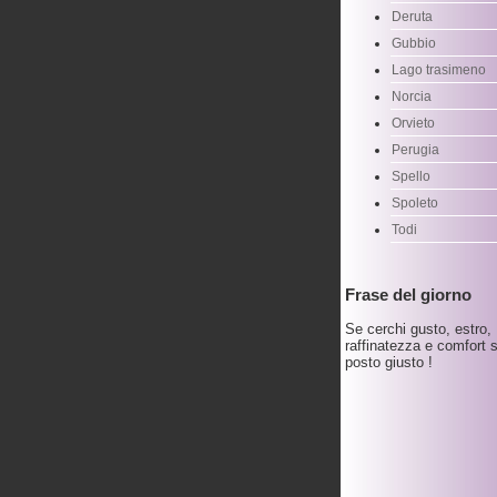
Deruta
Gubbio
Lago trasimeno
Norcia
Orvieto
Perugia
Spello
Spoleto
Todi
Frase del giorno
Se cerchi gusto, estro,
raffinatezza e comfort s
posto giusto !