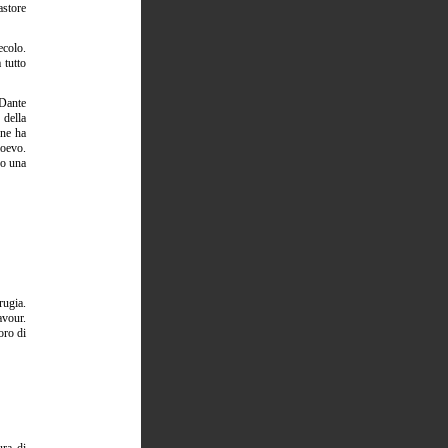
astore
ecolo.
 tutto
 Dante
 della
 ne ha
ioevo.
po una
rugia.
avour.
oro di