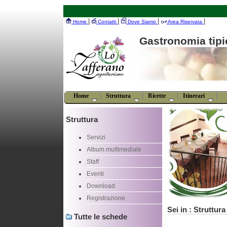
|
|
|
|
Home
Contatti
Dove Siamo
Area Riservata
Gastronomia tipic
Home
Struttura
Ricette
Itinerari
Struttura
Servizi
Album multimediale
Staff
Eventi
Download
Registrazione
Sei in : Struttura 
Tutte le schede