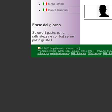
Mara Orsini
Dante Rancani
Frase del giorno
Se cerchi gusto, estro,
raffinatezza e comfort sei nel
posto giusto !
© 2026 [http://www.lozafferano.com]
Via Capo cervara 62039 Loc. Fematre, Visso MC IT P.Iva CF 0
« Privacy »
Web development
»
JMR Software
|
Web design
»
JMR Sof